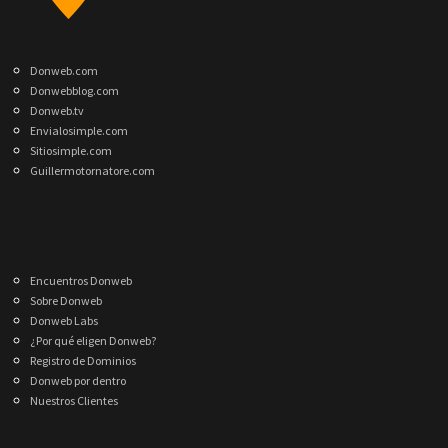
Donweb.com
Donwebblog.com
Donweb.tv
Envialosimple.com
Sitiosimple.com
Guillermotornatore.com
Encuentros Donweb
Sobre Donweb
Donweb Labs
¿Por qué eligen Donweb?
Registro de Dominios
Donweb por dentro
Nuestros Clientes