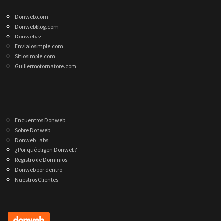
Donweb.com
Donwebblog.com
Donweb.tv
Envialosimple.com
Sitiosimple.com
Guillermotornatore.com
Encuentros Donweb
Sobre Donweb
Donweb Labs
¿Por qué eligen Donweb?
Registro de Dominios
Donweb por dentro
Nuestros Clientes