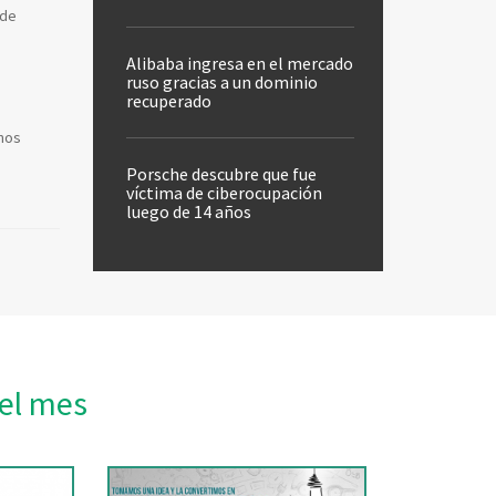
 de
Alibaba ingresa en el mercado
ruso gracias a un dominio
recuperado
inos
Porsche descubre que fue
víctima de ciberocupación
luego de 14 años
el mes