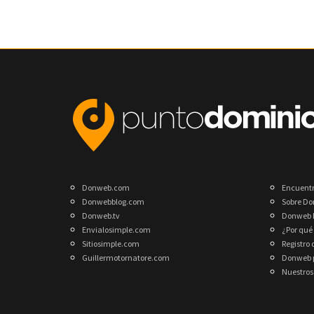
Donweb.com
Encuent
Donwebblog.com
Sobre D
Donweb.tv
Donweb 
Envialosimple.com
¿Por qué
Sitiosimple.com
Registro
Guillermotornatore.com
Donweb p
Nuestros