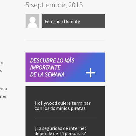
5 septiembre, 2013
Fernando Llorente
DESCUBRE LO MÁS
ue
IMPORTANTE
as
DE LA SEMANA
enta
r en
Hollywood quiere terminar
con los dominios piratas
¿La seguridad de internet
depende de 14 personas?