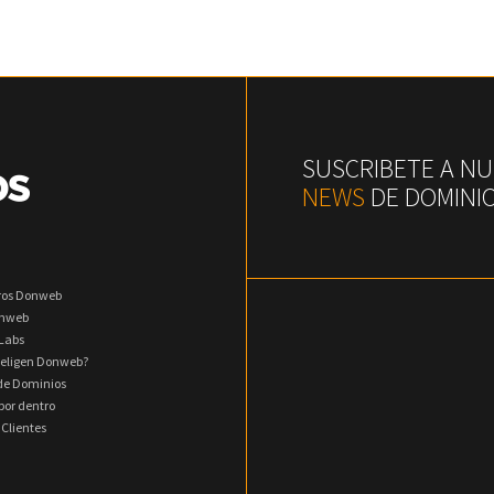
SUSCRIBETE A N
NEWS
DE DOMINI
ros Donweb
onweb
Labs
 eligen Donweb?
 de Dominios
or dentro
 Clientes