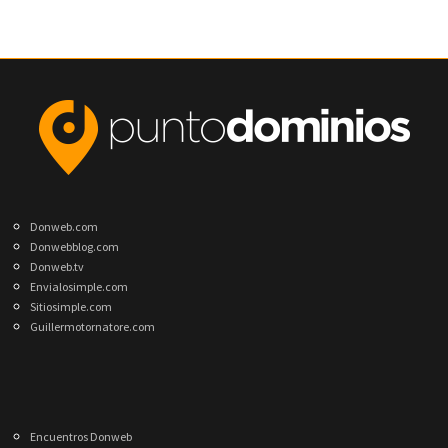
Donweb.com
Donwebblog.com
Donweb.tv
Envialosimple.com
Sitiosimple.com
Guillermotornatore.com
Encuentros Donweb