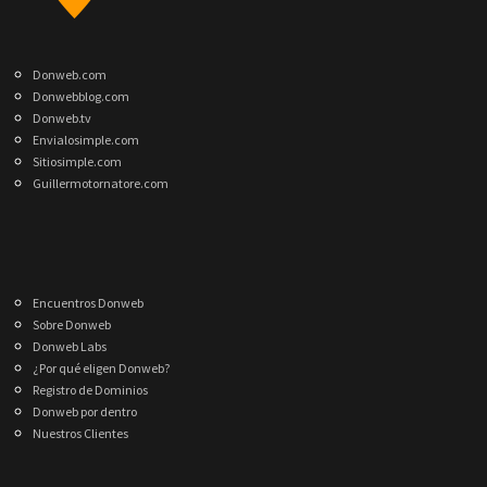
Donweb.com
Donwebblog.com
Donweb.tv
Envialosimple.com
Sitiosimple.com
Guillermotornatore.com
Encuentros Donweb
Sobre Donweb
Donweb Labs
¿Por qué eligen Donweb?
Registro de Dominios
Donweb por dentro
Nuestros Clientes