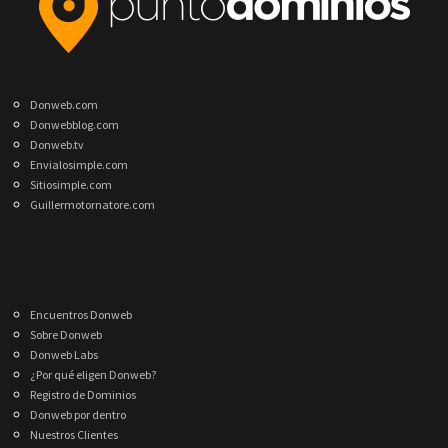
Donweb.com
Donwebblog.com
Donweb.tv
Envialosimple.com
Sitiosimple.com
Guillermotornatore.com
Encuentros Donweb
Sobre Donweb
Donweb Labs
¿Por qué eligen Donweb?
Registro de Dominios
Donweb por dentro
Nuestros Clientes