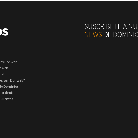
SUSCRIBETE A N
NEWS
DE DOMINI
ros Donweb
onweb
Labs
 eligen Donweb?
 de Dominios
or dentro
 Clientes