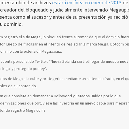
 intercambio de archivos
estará en línea en enero de 2013
de 
reador del bloqueado y judicialmente intervenido Megaupl
enta como el sucesor y antes de su presentación ya recibió 
su dominio.
 registró el sitio Mega, lo bloqueó frente al temor de que el dominio fuer
utor. Luego de fracasar en el intento de registrar la marca Me.ga, Dotcom pi
dominio con la extensión Mega.co.nz.
u cuenta personal de Twitter: “Nueva Zelanda será el hogar de nuestra nuev
legal y protegido por ley”.
idos de Mega a la nube y protegerlos mediante un sistema cifrado, en el qu
bles de su contenido.
n que consiste en demandar a Hollywood y Estados Unidos por lo que
ndemnizaciones que obtuviese las invertiría en un nuevo cable para mejorar
donde registró Mega.co.nz.