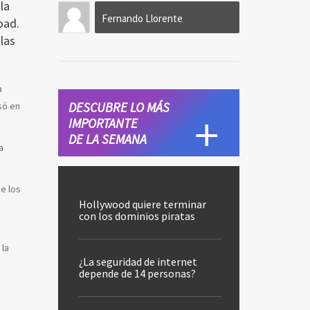
la
Fernando Llorente
oad
.
las
a
DESCUBRE LO MÁS
só en
IMPORTANTE
DE LA SEMANA
a
e los
Hollywood quiere terminar
con los dominios piratas
 la
¿La seguridad de internet
depende de 14 personas?