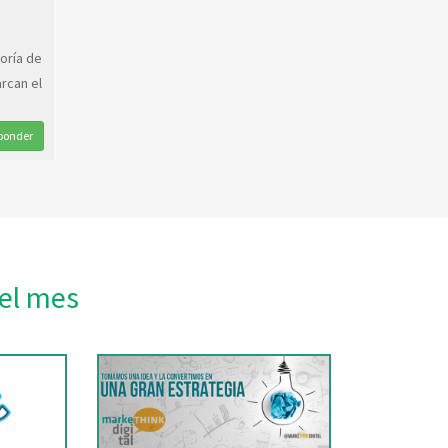
yoría de
rcan el
ponder
el mes