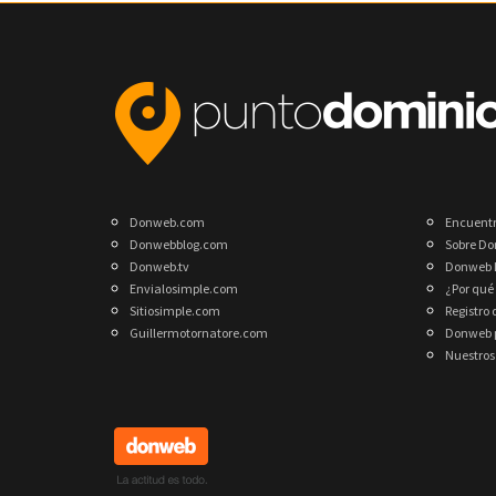
Donweb.com
Encuent
Donwebblog.com
Sobre D
Donweb.tv
Donweb 
Envialosimple.com
¿Por qué
Sitiosimple.com
Registro
Guillermotornatore.com
Donweb p
Nuestros