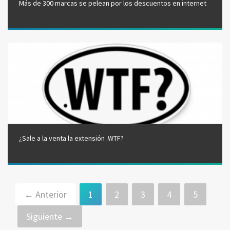
Más de 300 marcas se pelean por los descuentos en internet
¿Sale a la venta la extensión .WTF?
← Anterior
1
2
3
4
5
Siguiente →