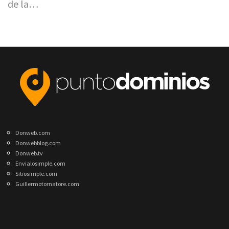
de la…
Donweb.com
Donwebblog.com
Donweb.tv
Envialosimple.com
Sitiosimple.com
Guillermotornatore.com