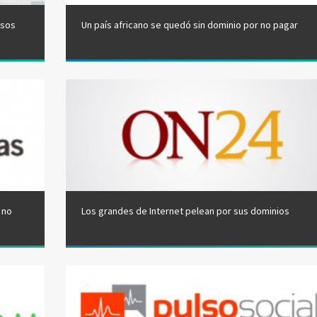
osos
Un país africano se quedó sin dominio por no pagar
 no
Los grandes de Internet pelean por sus dominios