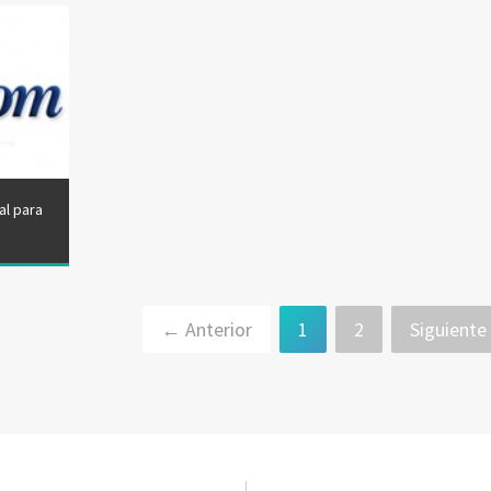
al para
← Anterior
1
2
Siguient