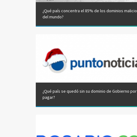
¿Qué país concentra el 85% de los dominios malici
del mundo?
¿Qué país se quedó sin su dominio de Gobierno por
pagar?