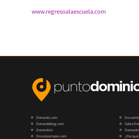
www.regresoalaescuela.com
Donweb.com
Encuent
Donwebblog.com
Sobre D
Donweb.tv
Donweb 
Envialosimple.com
¿Por qué