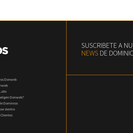
SUSCRIBETE A N
NEWS
DE DOMINI
ros Donweb
onweb
Labs
 eligen Donweb?
 de Dominios
or dentro
 Clientes