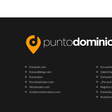
Donweb.com
Encuent
Donwebblog.com
Sobre D
Donweb.tv
Donweb 
Envialosimple.com
¿Por qué
Sitiosimple.com
Registro
Guillermotornatore.com
Donweb p
Nuestros