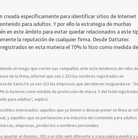
n creada específicamente para identificar sitios de Internet
contenido para adultos. Y por ello la estrategia de muchas
én en este ámbito para evitar quedar relacionados a este ti
amente la reputación de cualquier firma. Desde Dattatec
 registrados en esta materia el 70% lo hizo como medida d
diendo el riesgo que corren sus compañías ante esta tendencia de robo d
ensa de la firma, informó que son 1.253 los nombres registrados en
ncia de Santa Fe ya son 215 las empresas que decidieron resguardarse. “De
70% lo hicieron como medida de protección de marca. Y del total registrados
do para adultos”, explicó.
osibles interesados: aquellos que ya tienen o desean poner en línea un sit
al, y aquellos que no pertenecen a la industria del contenido para adultos
s marcas, empresas, productos o nombres personales.
 apuntar el dominio .XXX a un sitio web diferente o a una página genérica 