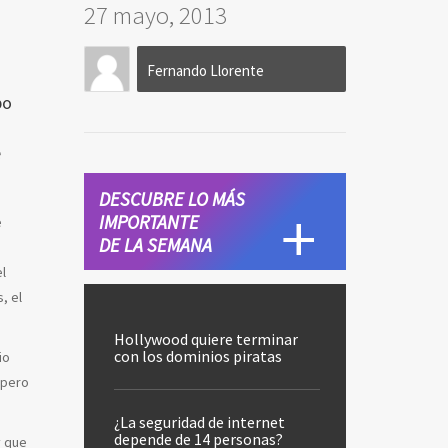
27 mayo, 2013
Fernando Llorente
po
e
DESCUBRE LO MÁS
IMPORTANTE
e
DE LA SEMANA
l
, el
Hollywood quiere terminar
con los dominios piratas
io
 pero
¿La seguridad de internet
depende de 14 personas?
y que