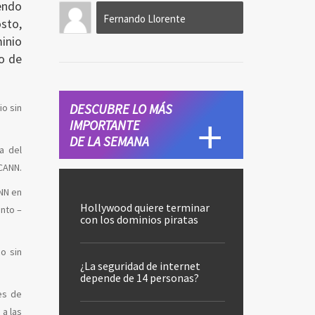
endo
Fernando Llorente
osto,
inio
po de
DESCUBRE LO MÁS
io sin
IMPORTANTE
DE LA SEMANA
a del
ICANN.
ANN en
Hollywood quiere terminar
unto –
con los dominios piratas
o sin
¿La seguridad de internet
depende de 14 personas?
es de
 a las