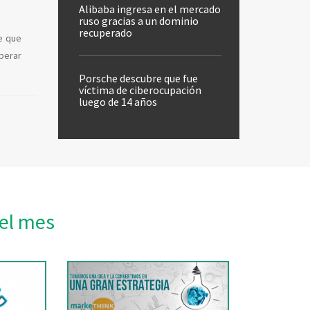
Alibaba ingresa en el mercado
ruso gracias a un dominio
recuperado
e que
operar
Porsche descubre que fue
víctima de ciberocupación
luego de 14 años
el mes