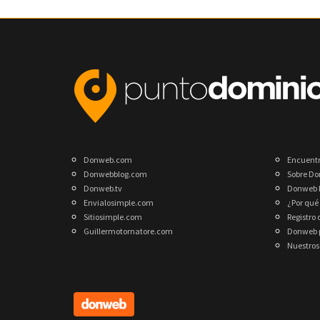
Donweb.com
Encuent
Donwebblog.com
Sobre D
Donweb.tv
Donweb 
Envialosimple.com
¿Por qué
Sitiosimple.com
Registro
Guillermotornatore.com
Donweb p
Nuestros