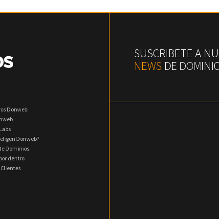
SUSCRIBETE A N
NEWS
DE DOMINI
ros Donweb
onweb
Labs
 eligen Donweb?
 de Dominios
or dentro
 Clientes