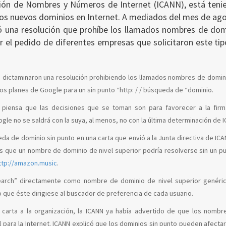
ción de Nombres y Números de Internet (ICANN), está teni
 los nuevos dominios en Internet. A mediados del mes de ag
ó una resolución que prohíbe los llamados nombres de dom
r el pedido de diferentes empresas que solicitaron este ti
e dictaminaron una resolución prohibiendo los llamados nombres de domin
los planes de Google para un sin punto “http: / / búsqueda de “dominio.
t piensa que las decisiones que se toman son para favorecer a la firm
le no se saldrá con la suya, al menos, no con la última determinación de 
da de dominio sin punto en una carta que envió a la Junta directiva de IC
 es que un nombre de dominio de nivel superior podría resolverse sin un p
ttp://amazon.music
.
“search” directamente como nombre de dominio de nivel superior genéric
 que éste dirigiese al buscador de preferencia de cada usuario.
carta a la organización, la ICANN ya había advertido de que los nombr
l para la Internet. ICANN explicó que los dominios sin punto pueden afectar