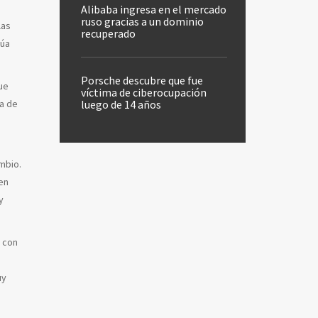
Alibaba ingresa en el mercado
ruso gracias a un dominio
las
recuperado
núa
Porsche descubre que fue
ue
víctima de ciberocupación
luego de 14 años
ta de
mbio.
en
y
n con
uy