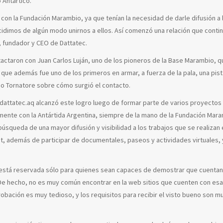
 Antártico.
con la Fundación Marambio, ya que tenían la necesidad de darle difusión a 
cidimos de algún modo unirnos a ellos. Así comenzó una relación que conti
, fundador y CEO de Dattatec.
ctaron con Juan Carlos Luján, uno de los pioneros de la Base Marambio, q
y que además fue uno de los primeros en armar, a fuerza de la pala, una pis
ndo Tornatore sobre cómo surgió el contacto.
io dattatec.aq alcanzó este logro luego de formar parte de varios proyectos
lmente con la Antártida Argentina, siempre de la mano de la Fundación Mara
búsqueda de una mayor difusión y visibilidad a los trabajos que se realizan 
et, además de participar de documentales, paseos y actividades virtuales, 
.aq está reservada sólo para quienes sean capaces de demostrar que cuenta
. De hecho, no es muy común encontrar en la web sitios que cuenten con esa
bación es muy tedioso, y los requisitos para recibir el visto bueno son m