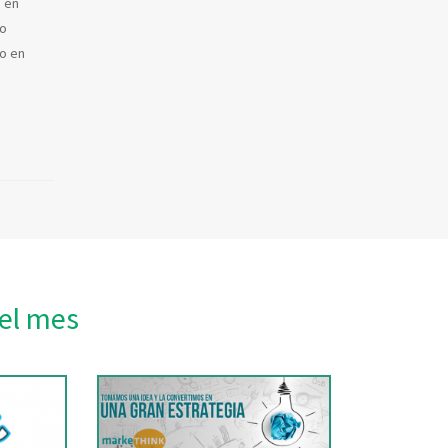
 en
vo
o en
el mes