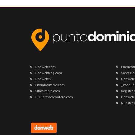
Donweb.com
Encuent
Donwebblog.com
Sobre D
Donweb.tv
Donweb 
Envialosimple.com
¿Por qué
Sitiosimple.com
Registro
Guillermotornatore.com
Donweb p
Nuestros