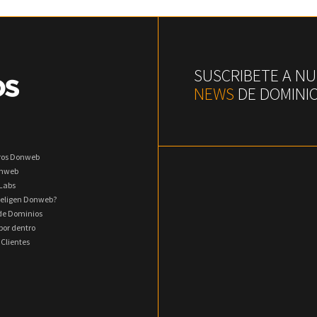
SUSCRIBETE A N
NEWS
DE DOMINI
ros Donweb
onweb
Labs
 eligen Donweb?
 de Dominios
or dentro
 Clientes