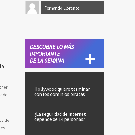
Fernando Llorente
DESCUBRE LO MÁS
IMPORTANTE
DE LA SEMANA
da
poner
Hollywood quiere terminar
con los dominios piratas
 modo
¿La seguridad de internet
depende de 14 personas?
ios de
nes