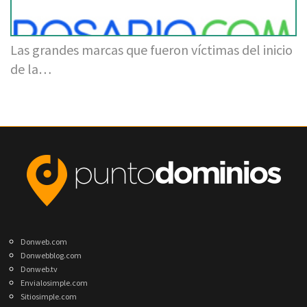
Las grandes marcas que fueron víctimas del inicio
de la…
Donweb.com
Donwebblog.com
Donweb.tv
Envialosimple.com
Sitiosimple.com