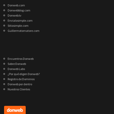
Donweb.com
Donwebblog.com
Donweb.tv
Envialosimple.com
Sitiosimple.com
Guillermotornatore.com
Encuentros Donweb
Sobre Donweb
Donweb Labs
¿Por qué eligen Donweb?
Registro de Dominios
Donweb por dentro
Nuestros Clientes